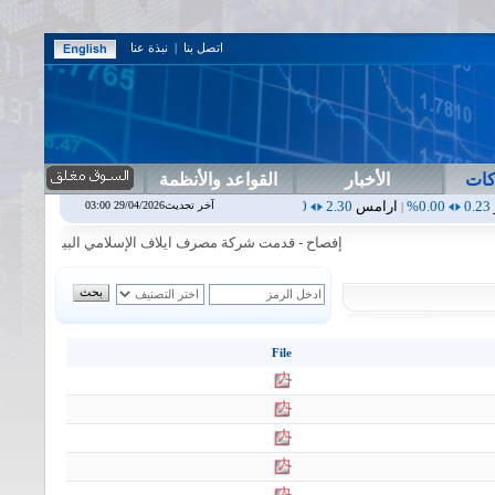
اتصل بنا
|
نبذة عنا
كات
الأخبار
القواعد والأنظمة
ارامس
2.30
0.00%
اربيل
0.00
0.00%
اس بنك
0.00
0.00%
اسفنج
1.87
آخر تحديث29/04/2026 03:00
|
|
|
|
إفصاح - قدمت شركة مصرف ايلاف الإسلامي البيانات المالية السنوي
File