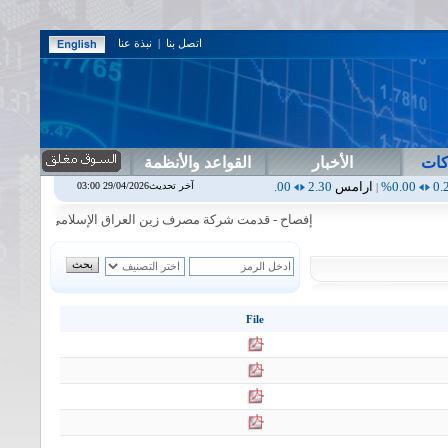
اتصل بنا
|
نبذة عنا
كات
الأخبار
القواعد والأنظمة
ارامس
2.30
0.00%
اربيل
0.00
0.00%
اس بنك
0.00
0.00%
اسفنج
1.87
آخر تحديث29/04/2026 03:00
|
|
|
|
إفصاح - قدمت شركة مصرف زين العراق الإسلامي البيانات المالية 
File