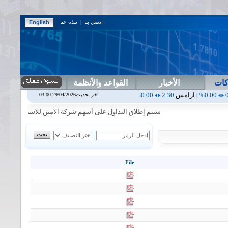
اتصل بنا
|
نبذة عنا
كات
الأخبار
القواعد والأنظمة
امس
2.30
0.00%
اربيل
0.00
0.00%
اس بنك
0.00
0.00%
اسفنج
1.87
0.00%
آخر تحديث29/04/2026 03:00
|
|
|
سيتم إطلاق التداول على أسهم شركة الامين للاستثمار المالي في جلسة
File