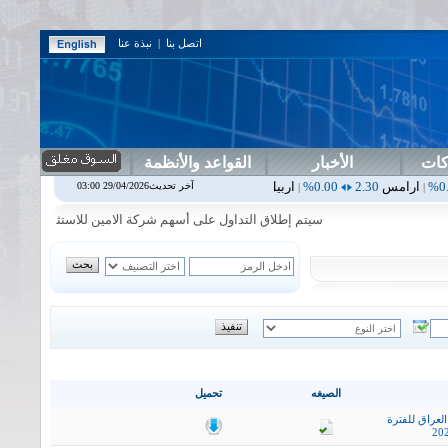
اتصل بنا
|
نبذة عنا
كات
الأخبار
القواعد والأنظمة
0.00%
اربيل
0.00
0.00%
اس بنك
0.00
0.00%
اسفنج
1.87
0.00%
ا
آخر تحديث29/04/2026 03:00
|
|
|
|
سيتم إطلاق التداول على أسهم شركة الامين للاستثمار المالي في جلسة 
الصيغه
تحميل
لعراق للفترة