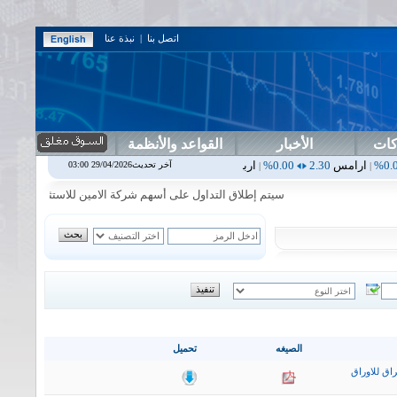
اتصل بنا
|
نبذة عنا
كات
الأخبار
القواعد والأنظمة
2.
0.00%
اربيل
0.00
0.00%
اس بنك
0.00
0.00%
اسفنج
1.87
0.00%
آخر تحديث29/04/2026 03:00
|
|
|
|
سيتم إطلاق التداول على أسهم شركة الامين للاستثمار المالي في جلسة 
الصيغه
تحميل
اق للاوراق