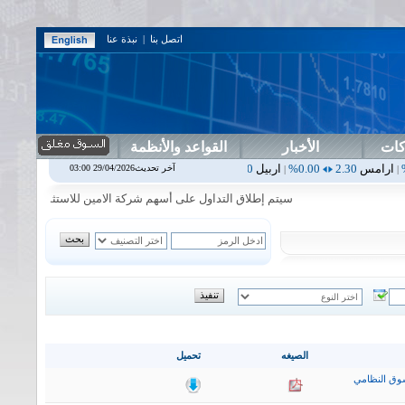
اتصل بنا
|
نبذة عنا
كات
الأخبار
القواعد والأنظمة
0.00%
اربيل
0.00
0.00%
اس بنك
0.00
0.00%
اسفنج
1.87
0.00%
اسلا
آخر تحديث29/04/2026 03:00
|
|
|
|
سيتم إطلاق التداول على أسهم شركة الامين للاستثمار المالي في جلسة 
الصيغه
تحميل
وق النظامي