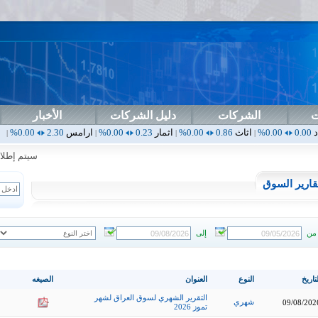
ت
الشركات
دليل الشركات
الأخبار
اثاث
0.86
0.00%
اثمار
0.23
0.00%
ارامس
2.30
0.00%
اربيل
0.00
0.00%
|
|
|
|
سيتم إطلاق ال
قارير السوق
من
إلى
تاريخ
النوع
العنوان
الصيغه
التقرير الشهري لسوق العراق لشهر
شهري
09/08/202
تموز 2026