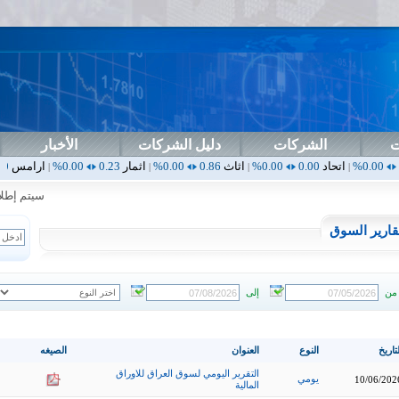
ت
الشركات
دليل الشركات
الأخبار
حاد
0.00
0.00%
اثاث
0.86
0.00%
اثمار
0.23
0.00%
ارامس
2.30
0.00%
|
|
|
سيتم إطلاق ال
قارير السوق
من
إلى
تاريخ
النوع
العنوان
الصيغه
التقرير اليومي لسوق العراق للاوراق
يومي
10/06/202
المالية