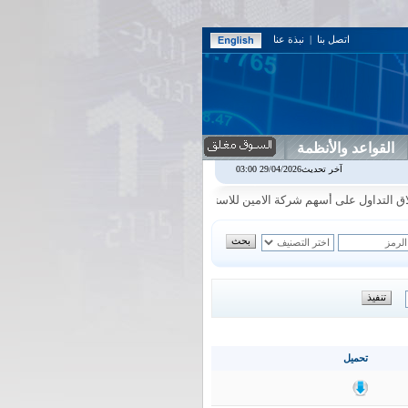
اتصل بنا
|
نبذة عنا
القواعد والأنظمة
اربيل
0.00
0.00%
اس بنك
0.00
0.00%
اسفنج
1.87
0.00%
اسلام
1.06
1.92%
آخر تحديث29/04/2026 03:00
|
|
|
|
تداول على أسهم شركة الامين للاستثمار المالي في جلسة الاحد الموافق 2026/8/9
|
تحميل