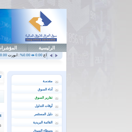
الرئيسية
المؤشرا
ن
0.00
0.00%
أهلي
0.65
1.52%
ابداع
0.00
0.00%
ابورت
0.00
0.00%
ات
|
|
|
|
ت
مقدمـة
أداء السوق
تقارير السوق
أوقات التداول
دليل المستثمر
ال
القائمة البريدية
6
وسطاء السوق