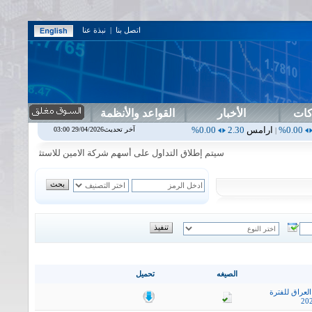
اتصل بنا
|
نبذة عنا
كات
الأخبار
القواعد والأنظمة
مس
2.30
0.00%
اربيل
0.00
0.00%
اس بنك
0.00
0.00%
اسفنج
1.87
0.00%
آخر تحديث29/04/2026 03:00
|
|
|
سيتم إطلاق التداول على أسهم شركة الامين للاستثمار المالي في جلسة 
الصيغه
تحميل
لعراق للفترة