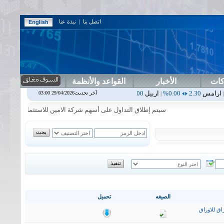
اتصل بنا
|
نبذة عنا
كات
الأخبار
القواعد والأنظمة
0.00%
اربيل
0.00
0.00%
اس بنك
0.00
0.00%
اسفنج
1.87
0.00%
اسلا
آخر تحديث29/04/2026 03:00
|
|
|
|
سيتم إطلاق التداول على أسهم شركة الامين للاستثمار المالي في جلسة ال
الصيغه
تحميل
اق للاوراق