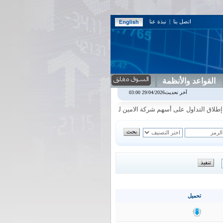
اتصل بنا
|
نبذة عنا
القواعد والأنظمة
اربيل
0.00
0.00%
اس بنك
0.00
0.00%
اسفنج
1.87
0.00%
اسلام
1.06
آخر تحديث29/04/2026 03:00
|
|
|
|
ق التداول على أسهم شركة الامين للاستثمار المالي في جلسة الاحد الموافق 2026/8/9
تحميل