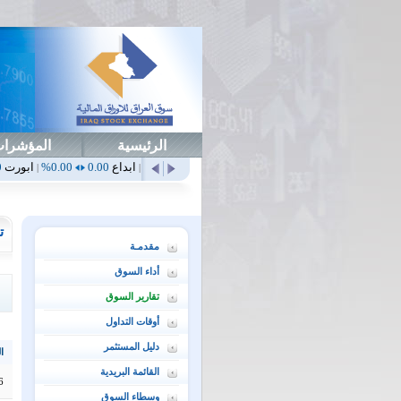
الرئيسية
المؤشرا
أمن
0.00
0.00%
أهلي
0.65
1.52%
ابداع
0.00
0.00%
ابورت
0.00
0.00%
|
|
|
|
ت
مقدمـة
أداء السوق
تقارير السوق
أوقات التداول
دليل المستثمر
ال
القائمة البريدية
6
وسطاء السوق