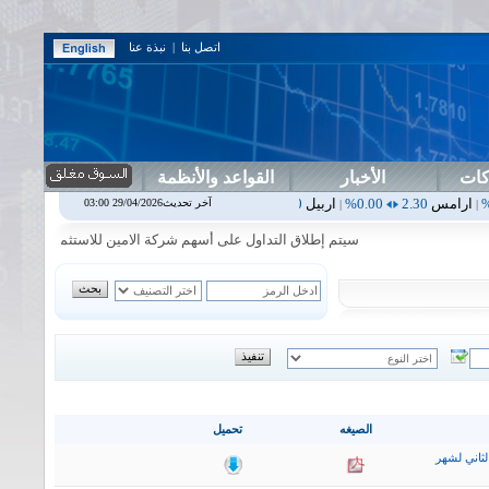
اتصل بنا
|
نبذة عنا
كات
الأخبار
القواعد والأنظمة
0.00%
اربيل
0.00
0.00%
اس بنك
0.00
0.00%
اسفنج
1.87
0.00%
اسل
آخر تحديث29/04/2026 03:00
|
|
|
|
سيتم إطلاق التداول على أسهم شركة الامين للاستثمار المالي في جلسة ا
الصيغه
تحميل
ثاني لشهر