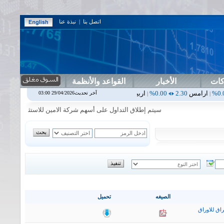
اتصل بنا
|
نبذة عنا
كات
الأخبار
القواعد والأنظمة
2.30
0.00%
اربيل
0.00
0.00%
اس بنك
0.00
0.00%
اسفنج
1.87
0.00%
آخر تحديث29/04/2026 03:00
|
|
|
سيتم إطلاق التداول على أسهم شركة الامين للاستثمار المالي في جلسة 
الصيغه
تحميل
اق للاوراق