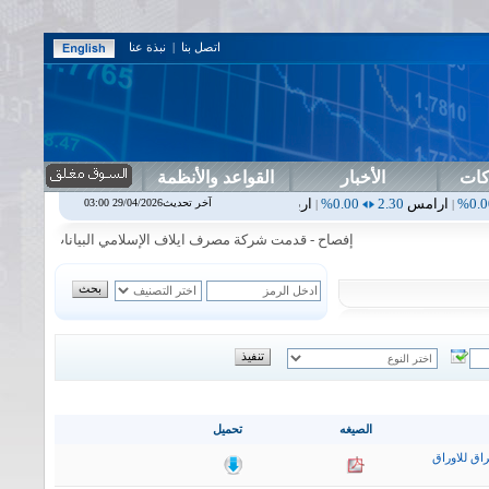
اتصل بنا
|
نبذة عنا
كات
الأخبار
القواعد والأنظمة
2.30
0.00%
اربيل
0.00
0.00%
اس بنك
0.00
0.00%
اسفنج
1.87
0.00%
آخر تحديث29/04/2026 03:00
|
|
|
إفصاح - قدمت شركة مصرف ايلاف الإسلامي البيانات المالية السنوية 
الصيغه
تحميل
اق للاوراق