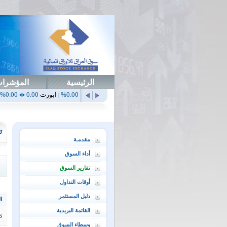
الرئيسية
المؤشرا
أهلي
0.65
1.52%
ابداع
0.00
0.00%
ابورت
0.00
0.00%
اتحاد
0.00
|
|
|
|
ت
مقدمـة
أداء السوق
تقارير السوق
أوقات التداول
دليل المستثمر
ال
القائمة البريدية
6
وسطاء السوق