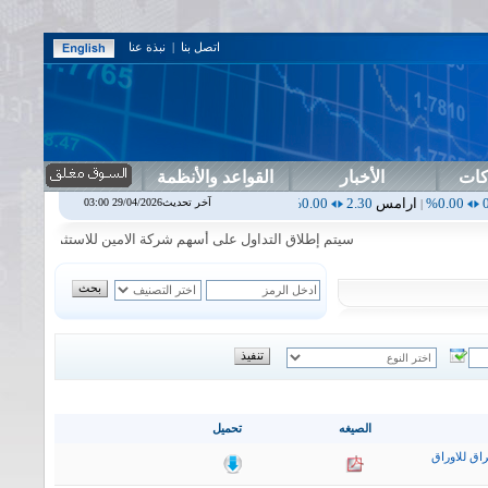
اتصل بنا
|
نبذة عنا
كات
الأخبار
القواعد والأنظمة
ارامس
2.30
0.00%
اربيل
0.00
0.00%
اس بنك
0.00
0.00%
اسفنج
1.87
0%
آخر تحديث29/04/2026 03:00
|
|
|
سيتم إطلاق التداول على أسهم شركة الامين للاستثمار المالي في جلسة 
الصيغه
تحميل
اق للاوراق