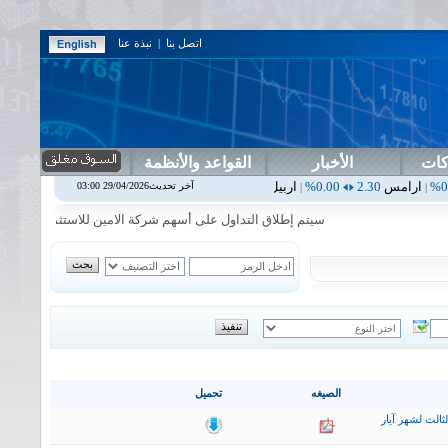
اتصل بنا
|
نبذة عنا
كات
الأخبار
القواعد والأنظمة
0.00%
اربيل
0.00
0.00%
اس بنك
0.00
0.00%
اسفنج
1.87
0.00%
اس
آخر تحديث29/04/2026 03:00
|
|
|
|
سيتم إطلاق التداول على أسهم شركة الامين للاستثمار المالي في جلسة ا
الصيغه
تحميل
ثالث لشهر آيار