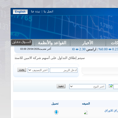
اتصل بنا
|
نبذة عنا
كات
الأخبار
القواعد والأنظمة
ارامس
2.30
0.00%
اربيل
0.00
0.00%
اس بنك
0.00
0.00%
اسفنج
1.87
آخر تحديث29/04/2026 03:00
|
|
|
|
سيتم إطلاق التداول على أسهم شركة الامين للاستثمار المالي في جلسة 
الصيغه
تحميل
اق للاوراق