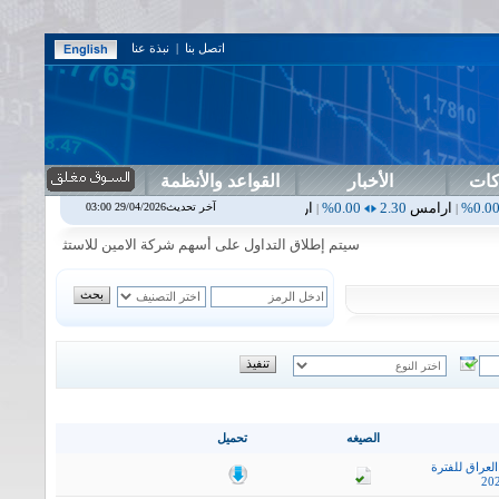
اتصل بنا
|
نبذة عنا
كات
الأخبار
القواعد والأنظمة
س
2.30
0.00%
اربيل
0.00
0.00%
اس بنك
0.00
0.00%
اسفنج
1.87
0.00%
آخر تحديث29/04/2026 03:00
|
|
|
سيتم إطلاق التداول على أسهم شركة الامين للاستثمار المالي في جلسة 
الصيغه
تحميل
لعراق للفترة