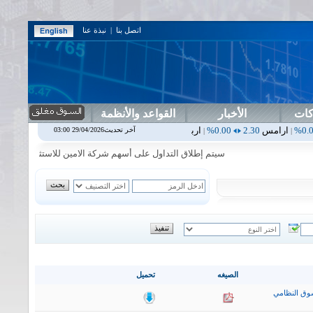
اتصل بنا
|
نبذة عنا
كات
الأخبار
القواعد والأنظمة
2.30
0.00%
اربيل
0.00
0.00%
اس بنك
0.00
0.00%
اسفنج
1.87
0.00%
آخر تحديث29/04/2026 03:00
|
|
|
|
سيتم إطلاق التداول على أسهم شركة الامين للاستثمار المالي في جلسة 
الصيغه
تحميل
وق النظامي