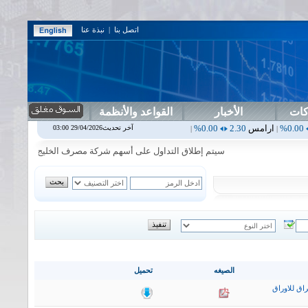
اتصل بنا
|
نبذة عنا
كات
الأخبار
القواعد والأنظمة
مس
2.30
0.00%
اربيل
0.00
0.00%
اس بنك
0.00
0.00%
اسفنج
1.87
0.00%
آخر تحديث29/04/2026 03:00
|
|
|
سيتم إطلاق التداول على أسهم شركة مصرف الخليج التجاري في جلسة الاث
الصيغه
تحميل
اق للاوراق