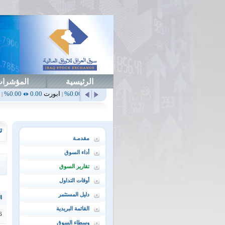
الرئيسية
المؤشرا
أهلي
0.65
1.52%
ابداع
0.00
0.00%
ابورت
0.00
0.00%
اتحاد
0.00
0.00%
|
|
|
|
ت
مقدمـة
أداء السوق
تقارير السوق
أوقات التداول
دليل المستثمر
ال
القائمة البريدية
6
وسطاء السوق