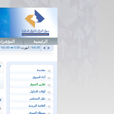
الرئيسية
المؤشرا
أهلي
0.65
1.52%
ابداع
0.00
0.00%
ابورت
0.00
0.00%
اتحاد
0.00
.00%
|
|
|
|
ت
مقدمـة
أداء السوق
تقارير السوق
أوقات التداول
دليل المستثمر
ال
القائمة البريدية
6
وسطاء السوق