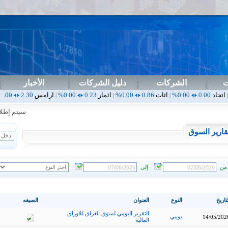
ت
الشركات
دليل الشركات
الأخبار
0
اثاث
0.86
0.00%
اثمار
0.23
0.00%
ارامس
2.30
0.00%
اربيل
0.00
|
|
|
|
سيتم إطلاق ال
قارير السوق
من
إلى
تاريخ
النوع
العنوان
الصيغه
التقرير اليومي لسوق العراق للاوراق
يومي
14/05/202
المالية