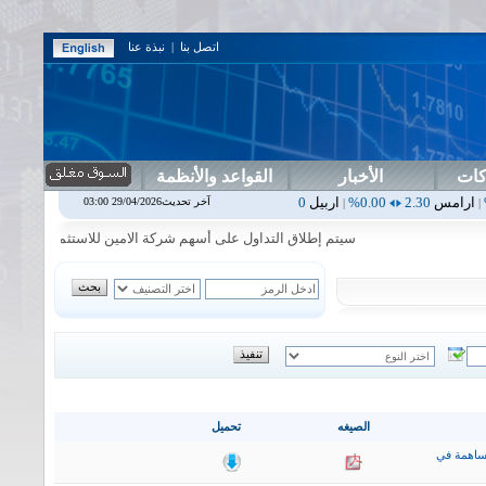
اتصل بنا
|
نبذة عنا
كات
الأخبار
القواعد والأنظمة
0.00%
اربيل
0.00
0.00%
اس بنك
0.00
0.00%
اسفنج
1.87
0.00%
اسلا
آخر تحديث29/04/2026 03:00
|
|
|
|
سيتم إطلاق التداول على أسهم شركة الامين للاستثمار المالي في جلسة ا
الصيغه
تحميل
ساهمة في