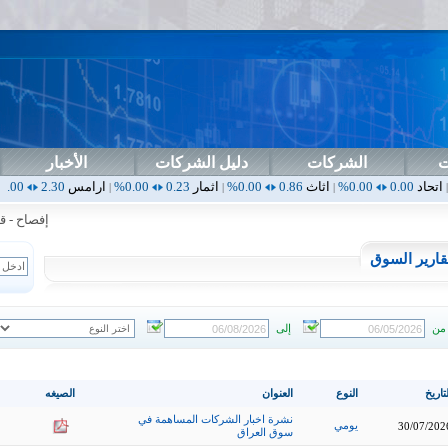
ت
الشركات
دليل الشركات
الأخبار
0.00%
اثاث
0.86
0.00%
اثمار
0.23
0.00%
ارامس
2.30
0.00%
اربيل
0.00
|
|
|
|
إفصاح - قدمت
قارير السوق
من
إلى
تاريخ
النوع
العنوان
الصيغه
نشرة اخبار الشركات المساهمة في
يومي
30/07/202
سوق العراق