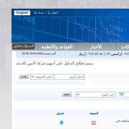
اتصل بنا
|
نبذة عنا
كات
الأخبار
القواعد والأنظمة
0.00%
اربيل
0.00
0.00%
اس بنك
0.00
0.00%
اسفنج
1.87
0.00%
اس
آخر تحديث29/04/2026 03:00
|
|
|
|
سيتم إطلاق التداول على أسهم شركة الامين للاستثمار المالي في جلسة ا
الصيغه
تحميل
ساهمة في