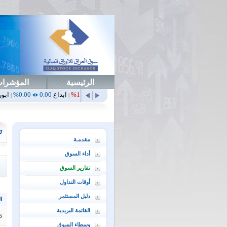
الرئيسية
المؤشرا
أمن
0.00
0.00%
أهلي
0.65
1.52%
ابداع
0.00
0.00%
ابورت
0.00
0.00%
|
|
|
|
ت
مقدمـة
أداء السوق
تقارير السوق
أوقات التداول
دليل المستثمر
ال
القائمة البريدية
6
وسطاء السوق