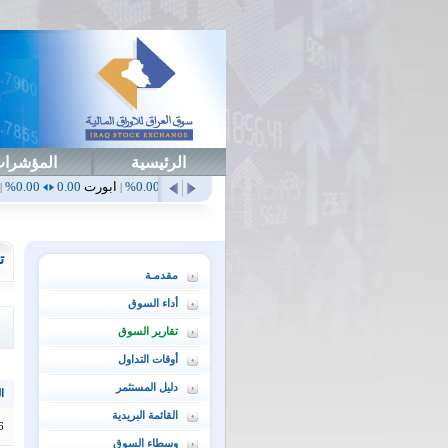
الرئيسية
المؤشرا
أهلي
0.65
1.52%
ابداع
0.00
0.00%
ابورت
0.00
0.00%
اتحاد
0.00
0.00%
|
|
|
|
ت
مقدمـة
أداء السوق
تقارير السوق
أوقات التداول
دليل المستثمر
ال
القائمة البريدية
6
وسطاء السوق