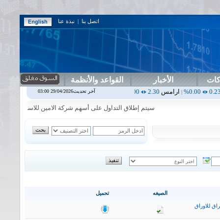
اتصل بنا
|
نبذة عنا
كات
الأخبار
القواعد والأنظمة
ارامس
2.30
0.00%
اربيل
0.00
0.00%
اس بنك
0.00
0.00%
اسفنج
1.87
آخر تحديث29/04/2026 03:00
|
|
|
|
سيتم إطلاق التداول على أسهم شركة الامين للاستثمار المالي في جلس
الصيغه
تحميل
اق للاوراق