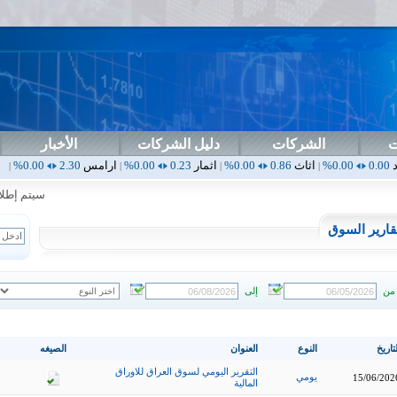
ت
الشركات
دليل الشركات
الأخبار
اثاث
0.86
0.00%
اثمار
0.23
0.00%
ارامس
2.30
0.00%
اربيل
0.00
0.00%
|
|
|
|
سيتم إطلاق ال
قارير السوق
من
إلى
تاريخ
النوع
العنوان
الصيغه
التقرير اليومي لسوق العراق للاوراق
يومي
15/06/202
المالية