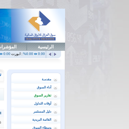
الرئيسية
المؤشرا
0.00%
أهلي
0.65
1.52%
ابداع
0.00
0.00%
ابورت
0.00
0.00%
اتحاد
|
|
|
|
ت
مقدمـة
أداء السوق
تقارير السوق
أوقات التداول
دليل المستثمر
ال
القائمة البريدية
6
وسطاء السوق