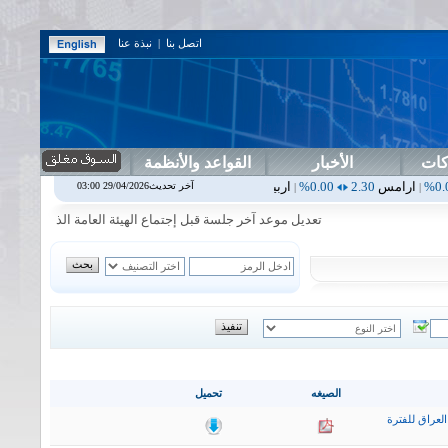
اتصل بنا
|
نبذة عنا
كات
الأخبار
القواعد والأنظمة
2.30
0.00%
اربيل
0.00
0.00%
اس بنك
0.00
0.00%
اسفنج
1.87
0.00%
آخر تحديث29/04/2026 03:00
|
|
|
|
تعديل موعد آخر جلسة قبل إجتماع الهيئة العامة الذي سيعقد يوم الاثنين 2026/8/17لشركة المعمور
الصيغه
تحميل
لعراق للفترة