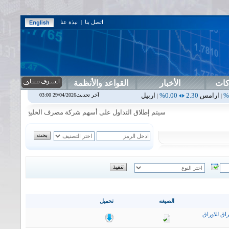
اتصل بنا
|
نبذة عنا
كات
الأخبار
القواعد والأنظمة
0.00%
اربيل
0.00
0.00%
اس بنك
0.00
0.00%
اسفنج
1.87
0.00%
اسل
آخر تحديث29/04/2026 03:00
|
|
|
|
سيتم إطلاق التداول على أسهم شركة مصرف الخليج التجاري في جلسة الا
الصيغه
تحميل
اق للاوراق