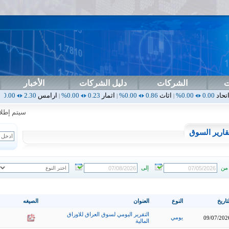
ت
الشركات
دليل الشركات
الأخبار
اثاث
0.86
0.00%
اثمار
0.23
0.00%
ارامس
2.30
0.00%
اربيل
0.00
|
|
|
|
سيتم إطلاق ال
قارير السوق
من
إلى
تاريخ
النوع
العنوان
الصيغه
التقرير اليومي لسوق العراق للاوراق
يومي
09/07/202
المالية