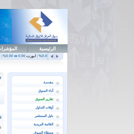
الرئيسية
المؤشرا
أهلي
0.65
1.52%
ابداع
0.00
0.00%
ابورت
0.00
0.00%
اتحاد
0.00
0.00%
|
|
|
|
ت
مقدمـة
أداء السوق
تقارير السوق
أوقات التداول
دليل المستثمر
ال
القائمة البريدية
6
وسطاء السوق