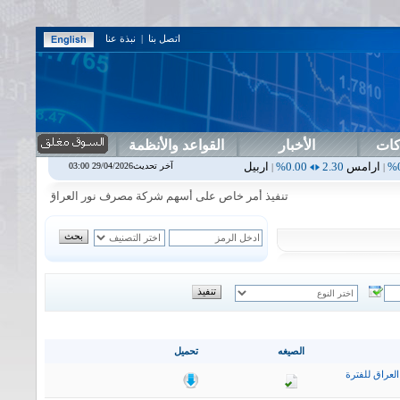
اتصل بنا
|
نبذة عنا
كات
الأخبار
القواعد والأنظمة
0.00%
اربيل
0.00
0.00%
اس بنك
0.00
0.00%
اسفنج
1.87
0.00%
اس
آخر تحديث29/04/2026 03:00
|
|
|
|
تنفيذ أمر خاص على أسهم شركة مصرف نور العراق في جلسة الاربعاء ال
الصيغه
تحميل
لعراق للفترة