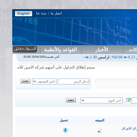
اتصل بنا
|
نبذة عنا
كات
الأخبار
القواعد والأنظمة
ارامس
2.30
0.00%
اربيل
0.00
0.00%
اس بنك
0.00
0.00%
اسفنج
1.87
آخر تحديث29/04/2026 03:00
|
|
|
|
سيتم إطلاق التداول على أسهم شركة الامين للاستثمار المالي في جلس
الصيغه
تحميل
اق للاوراق