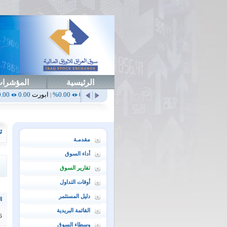
الرئيسية
المؤشرا
0.00%
أهلي
0.65
1.52%
ابداع
0.00
0.00%
ابورت
0.00
0.00%
اتحاد
0.00
|
|
|
|
ت
مقدمـة
أداء السوق
تقارير السوق
أوقات التداول
دليل المستثمر
ال
القائمة البريدية
6
وسطاء السوق