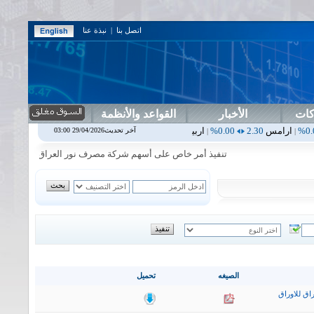
اتصل بنا
|
نبذة عنا
كات
الأخبار
القواعد والأنظمة
س
2.30
0.00%
اربيل
0.00
0.00%
اس بنك
0.00
0.00%
اسفنج
1.87
0.00%
آخر تحديث29/04/2026 03:00
|
|
|
تنفيذ أمر خاص على أسهم شركة مصرف نور العراق في جلسة الاربعاء ال
الصيغه
تحميل
اق للاوراق