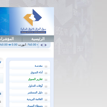
الرئيسية
المؤشرا
أهلي
0.65
1.52%
ابداع
0.00
0.00%
ابورت
0.00
0.00%
اتحاد
0.00
|
|
|
|
ت
مقدمـة
أداء السوق
تقارير السوق
أوقات التداول
دليل المستثمر
ال
القائمة البريدية
6
وسطاء السوق