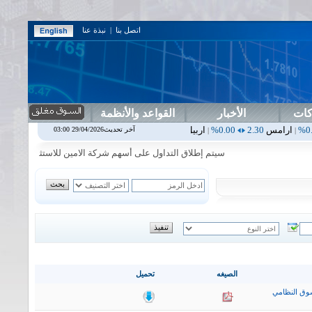
اتصل بنا
|
نبذة عنا
كات
الأخبار
القواعد والأنظمة
2.30
0.00%
اربيل
0.00
0.00%
اس بنك
0.00
0.00%
اسفنج
1.87
0.00%
آخر تحديث29/04/2026 03:00
|
|
|
سيتم إطلاق التداول على أسهم شركة الامين للاستثمار المالي في جلسة 
الصيغه
تحميل
وق النظامي