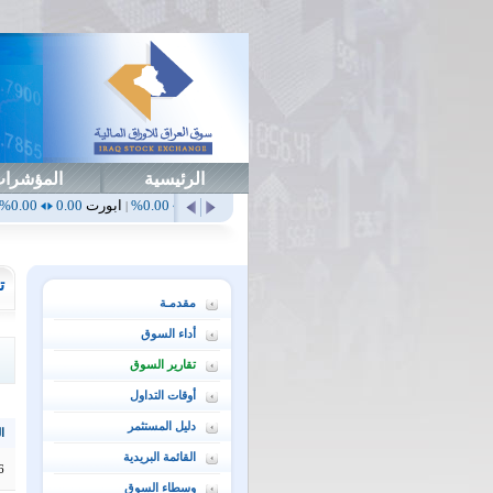
الرئيسية
المؤشرا
أهلي
0.65
1.52%
ابداع
0.00
0.00%
ابورت
0.00
0.00%
اتحاد
0.00
|
|
|
|
ت
مقدمـة
أداء السوق
تقارير السوق
أوقات التداول
دليل المستثمر
ال
القائمة البريدية
6
وسطاء السوق