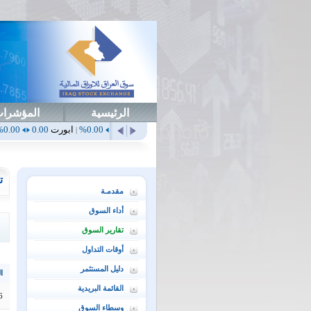
الرئيسية
المؤشرا
أهلي
0.65
1.52%
ابداع
0.00
0.00%
ابورت
0.00
0.00%
اتحاد
0.00
|
|
|
|
ت
مقدمـة
أداء السوق
تقارير السوق
أوقات التداول
دليل المستثمر
ال
القائمة البريدية
6
وسطاء السوق