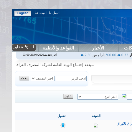
اتصل بنا
|
نبذة عنا
كات
الأخبار
القواعد والأنظمة
ارامس
2.30
0.00%
اربيل
0.00
0.00%
اس بنك
0.00
0.00%
اسفنج
1.87
آخر تحديث29/04/2026 03:00
|
|
|
|
سيعقد إجتماع الهيئة العامة لشركة المصرف العراقي الاسلامي في يوم 
الصيغه
تحميل
اق للاوراق