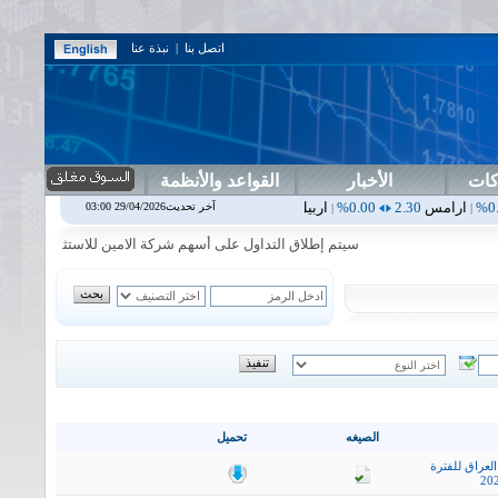
اتصل بنا
|
نبذة عنا
كات
الأخبار
القواعد والأنظمة
0.00%
اربيل
0.00
0.00%
اس بنك
0.00
0.00%
اسفنج
1.87
0.00%
ا
آخر تحديث29/04/2026 03:00
|
|
|
|
سيتم إطلاق التداول على أسهم شركة الامين للاستثمار المالي في جلسة 
الصيغه
تحميل
لعراق للفترة