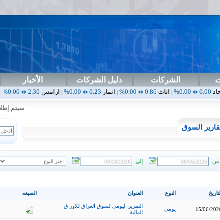
ت
الشركات
دليل الشركات
الأخبار
اثاث
0.86
0.00%
اثمار
0.23
0.00%
ارامس
2.30
0.00%
اربيل
0.00
0.00%
|
|
|
|
سيتم إطلاق ال
قارير السوق
من
إلى
تاريخ
النوع
العنوان
الصيغه
التقرير اليومي لسوق العراق للاوراق
يومي
15/06/202
المالية