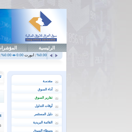
الرئيسية
المؤشرا
أهلي
0.65
1.52%
ابداع
0.00
0.00%
ابورت
0.00
0.00%
اتحاد
0.00
0.00%
|
|
|
|
ت
مقدمـة
أداء السوق
تقارير السوق
أوقات التداول
دليل المستثمر
ال
القائمة البريدية
6
وسطاء السوق