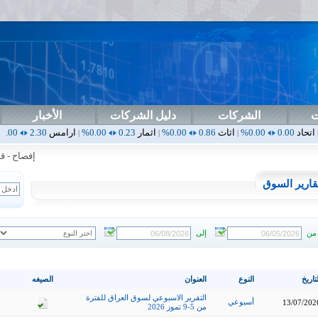
ت
الشركات
دليل الشركات
الأخبار
اثاث
0.86
0.00%
اثمار
0.23
0.00%
ارامس
2.30
0.00%
اربيل
0.00
|
|
|
|
إفصاح - قدمت 
قارير السوق
من
إلى
تاريخ
النوع
العنوان
الصيغه
التقرير الاسبوعي لسوق العراق للفترة
أسبوعي
13/07/202
من 5-9 تموز 2026