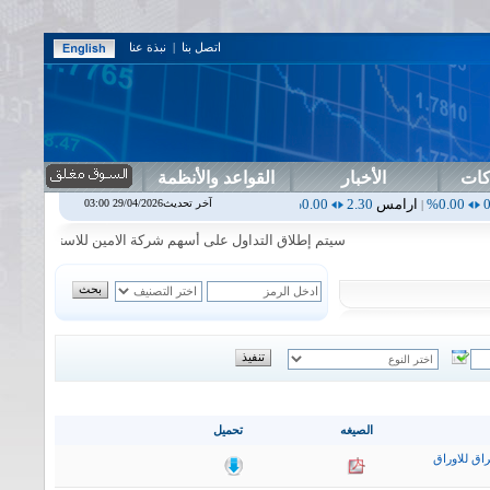
اتصل بنا
|
نبذة عنا
كات
الأخبار
القواعد والأنظمة
ارامس
2.30
0.00%
اربيل
0.00
0.00%
اس بنك
0.00
0.00%
اسفنج
1.87
آخر تحديث29/04/2026 03:00
|
|
|
|
سيتم إطلاق التداول على أسهم شركة الامين للاستثمار المالي في جلس
الصيغه
تحميل
اق للاوراق