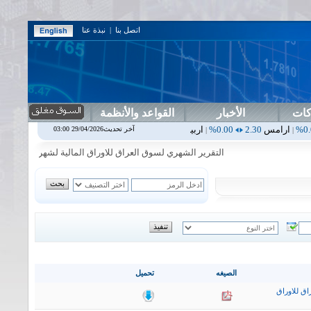
اتصل بنا
|
نبذة عنا
كات
الأخبار
القواعد والأنظمة
0.00%
اربيل
0.00
0.00%
اس بنك
0.00
0.00%
اسفنج
1.87
0.00%
ا
آخر تحديث29/04/2026 03:00
|
|
|
|
التقرير الشهري لسوق العراق للاوراق المالية لشهر تموز2026
|
الصيغه
تحميل
اق للاوراق