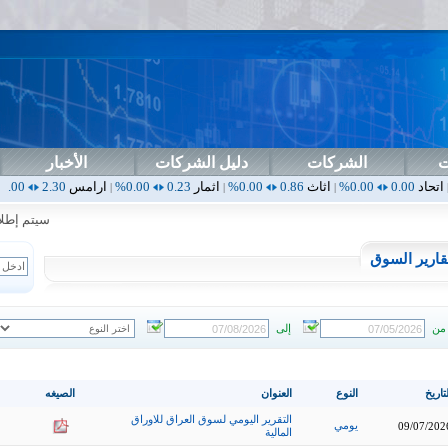
ت
الشركات
دليل الشركات
الأخبار
0
اثاث
0.86
0.00%
اثمار
0.23
0.00%
ارامس
2.30
0.00%
اربيل
0.00
|
|
|
|
سيتم إطلاق ال
قارير السوق
من
إلى
تاريخ
النوع
العنوان
الصيغه
التقرير اليومي لسوق العراق للاوراق
يومي
09/07/202
المالية