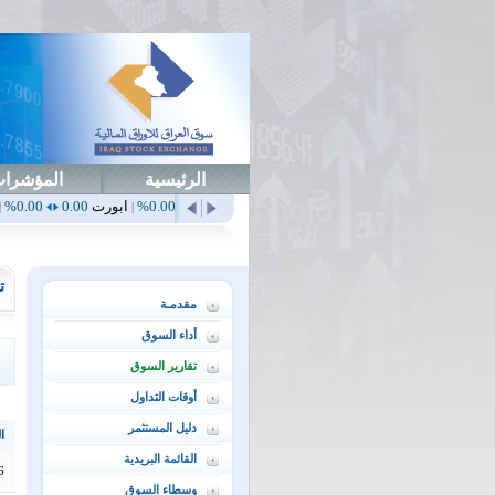
الرئيسية
المؤشرا
أهلي
0.65
1.52%
ابداع
0.00
0.00%
ابورت
0.00
0.00%
اتحاد
0.00
.00%
|
|
|
|
ت
مقدمـة
أداء السوق
تقارير السوق
أوقات التداول
دليل المستثمر
ال
القائمة البريدية
6
وسطاء السوق