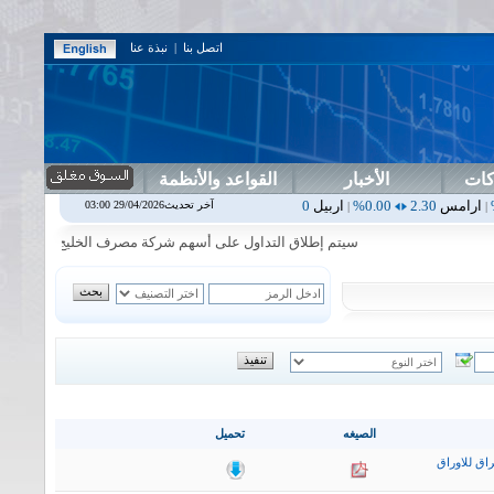
اتصل بنا
|
نبذة عنا
كات
الأخبار
القواعد والأنظمة
0.00%
اربيل
0.00
0.00%
اس بنك
0.00
0.00%
اسفنج
1.87
0.00%
اسلا
آخر تحديث29/04/2026 03:00
|
|
|
|
سيتم إطلاق التداول على أسهم شركة مصرف الخليج التجاري في جلسة الاث
الصيغه
تحميل
اق للاوراق